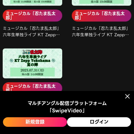
ミュージカル「忍たま乱太
ミュージカル「忍たま乱太
郎」
郎」
ミュージカル「忍たま乱太郎」
ミュージカル「忍たま乱太郎」
六年生単独ライブ KT Zepp
六年生単独ライブ KT Zepp
Yokohama 夏の陣【昼･夜 通
Yokohama 夏の陣【夜の部】
し券】
ミュージカル「忍たま乱太
郎」
ミュージカル「忍たま乱太郎」
マルチアングル配信プラットフォーム
六年生単独ライブ KT Zepp
「SwipeVideo」
Yokohama 夏の陣【昼の部】
新規登録
ログイン
運営会社
利用規約
プライバシーポリシー
特定商取引法に基づく表記
© 2024 - AMATELUS Inc.