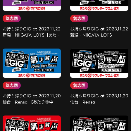
氣志團
氣志團
お持ち帰りGIG at 2023.11.22
お持ち帰りGIG at 2023.11.22
新潟・NIIGATA LOTS【あたり
新潟・NIIGATA LOTS
🎯中打ちご招待ver】
氣志團
氣志團
お持ち帰りGIG at 2023.11.20
お持ち帰りGIG at 2023.11.20
仙台・Rensa 【あたり🎯中打
仙台・Rensa
ちご招待ver】