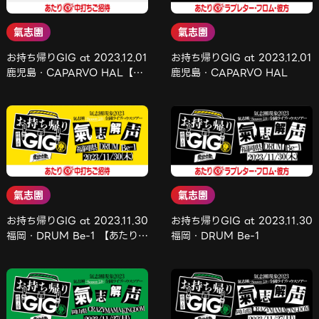
氣志團
氣志團
お持ち帰りGIG at 2023.12.01
お持ち帰りGIG at 2023.12.01
鹿児島・CAPARVO HAL【あ
鹿児島・CAPARVO HAL
たり🎯中打ちご招待ver】
氣志團
氣志團
お持ち帰りGIG at 2023.11.30
お持ち帰りGIG at 2023.11.30
福岡・DRUM Be-1 【あたり
福岡・DRUM Be-1
🎯中打ちご招待ver】