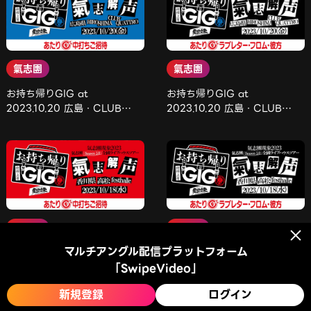
氣志團
氣志團
お持ち帰りGIG at
お持ち帰りGIG at
2023.10.20 広島・CLUB
2023.10.20 広島・CLUB
QUATTRO【あたり🎯中打ちご
QUATTRO
招待ver】
氣志團
氣志團
マルチアングル配信プラットフォーム
お持ち帰りGIG at 2023.10.18
お持ち帰りGIG at 2023.10.18
高松・festhalle【あたり🎯中打
高松・festhalle
「SwipeVideo」
ちご招待ver】
新規登録
ログイン