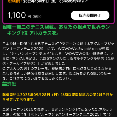
販売期間：
2025年10月31日（金） 05時59分59秒まで
1,100
販売期間終了
円（税込）
唯一無二のテニス観戦。あなたの視点で世界ラン
キング1位 アルカラスを。
日本で唯一開催される男子テニスATPツアー公式戦「木下グループジャ
パンオープンテニス2025」にて、WOWOWとSwipeVideoが連携
し、”ジャパンオープン史上初”となる「WOWOWの生中継映像に、さ
らに4アングルを加え、合計5アングルによるマルチアングル配信（生配
信・アーカイブ配信）」が実現しました！
C.アルカラス選手のプレーを、視聴者が自由に視点を切り替えながら
楽しめる新しい映像体験をお届けします。臨場感あふれる試合の様子
を、これまでにない形でお楽しみください。
詳細
配信開始は2025年09月28日（日）16時以降開始試合の第2試合目か
ら予定しております。
全米オープン2025で優勝し、世界ランキング1位となったC.アルカラ
ス選手の試合を「木下グループジャパンオープンテニス2025」で”ジ