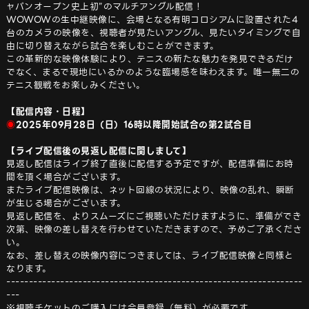
ャパンオープン史上初”のマルチアングル配信！ 

WOWOWの生中継映像に、会場となる有明コロシアムに設置された4
台のカメラの映像を、視聴者が見たいアングル、見たいタイミングで自
由に切り替えながら試合を楽しむことができます。

この革新的な映像体験により、テニスの新たな魅力を発見できるだけ
でなく、まるで現地にいるかのような臨場感を味わえます。唯一無二の
テニス観戦をお楽しみください。

【配信内容・日程】
◉
2025年09月28日（日）16時以降開始試合の第2試合目
【ライブ配信後の見返し配信に関しまして】
見返し配信はライブ終了直後に配信する予定ですが、配信準備にお時
間を頂く場合がございます。

またライブ配信映像は、ネット回線の状況により、映像の乱れ、瞬断
が生じる場合がございます。

見返し配信を、よりスムーズにご視聴いただけますように、準備ができ
次第、映像の差し替えを行わせていただきますので、予めご了承くださ
い。

なお、差し替えの映像内容につきましては、ライブ配信映像と同様と
なります。

------------------------------------------------------------------
---

※視聴チケットのご購入には会員登録（無料）が必要です。
