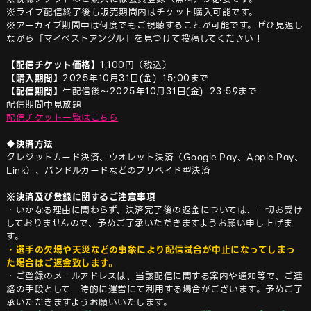
※ライブ配信終了後も販売期間内はチケット購入可能です。

※アーカイブ期間中は何度でもご視聴することが可能です。ぜひ見返し
ながら「マイベストアングル」を見つけて投稿してください！

【配信チケット価格】
【購入期間】
【配信期間】
生配信後〜2025年10月31日(金)  23:59まで

配信チケット一覧は
こちら
◆決済方法
クレジットカード決済、ウォレット決済（Google Pay、Apple Pay、
Link）、バンドルカードなどのプリペイド型決済

※決済及び登録に関するご注意事項
・いかなる理由に関わらず、決済完了後の返金については、一切お受け
しておりませんので、予めご了承いただきますようお願い申し上げま
・選手の欠場や天災などの事象により配信試合が中止になってしまっ
た場合はご返金致します。
・ご登録のメールアドレスは、当該配信に関する案内や通知等で、ご連
絡の手段として一時的に運営にて利用する場合がございます。予めご了
承いただきますようお願いいたします。