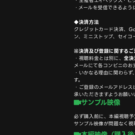
・主催者エイベックス・ピ
・メールを受信できるようにド
◆決済方法
クレジットカード決済、Go
ン、ミニストップ、セイコー
※決済及び登録に関するご
・視聴料金とは別に、
全決
メールにて各コンビニのお
・いかなる理由に関わらず
す。

・ご登録のメールアドレス
サンプル映像
必ず購入前に、本編視聴予
サンプル映像が問題なく視
本編映像（購入後
colors