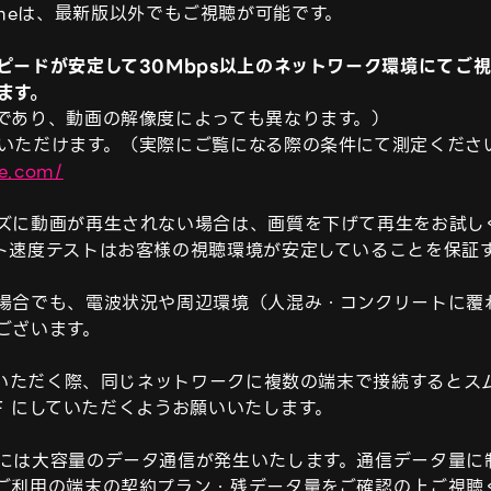
Chromeは、最新版以外でもご視聴が可能です。

ピードが安定して30Mbps以上のネットワーク環境にてご視
ます。
であり、動画の解像度によっても異なります。）

re.com/
ズに動画が再生されない場合は、画質を下げて再生をお試しく
ト速度テストはお客様の視聴環境が安定していることを保証す
場合でも、電波状況や周辺環境（人混み・コンクリートに覆
ざいます。

視聴いただく際、同じネットワークに複数の端末で接続すると
FF にしていただくようお願いいたします。

には大容量のデータ通信が発生いたします。通信データ量に
ご利用の端末の契約プラン・残データ量をご確認の上ご視聴く