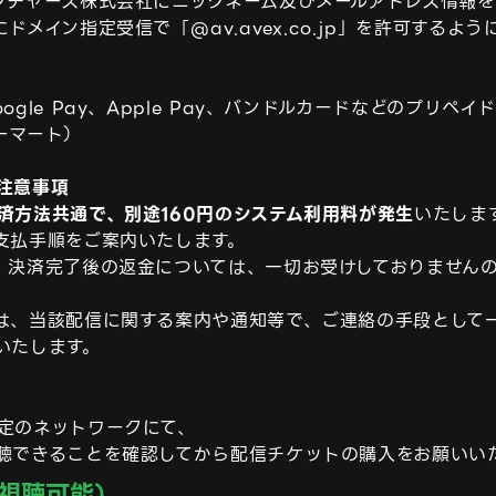
クチャーズ株式会社にニックネーム及びメールアドレス情報を
メイン指定受信で「@av.avex.co.jp」を許可するよう
ogle Pay、Apple Pay、バンドルカードなどのプリ
マート）

注意事項
済方法共通で、別途160円のシステム利用料が発生
いたしま
支払手順をご案内いたします。

、決済完了後の返金については、一切お受けしておりません
は、当該配信に関する案内や通知等で、ご連絡の手段として
定のネットワークにて、
聴できることを確認してから配信チケットの購入をお願いい
視聴可能）