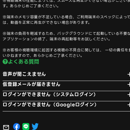
※視聴端末の性能によっては、スムーズな再生ができない場合がござい
す。あらかじめご了承ください。

※端末のメモリ容量が不足している場合、ご利用端末のスペックによっ
は、動画を正常に再生ができない場合があります。

※端末の負荷を軽減するため、バックグラウンドにて起動している不要
アプリケーションの終了、端末の再起動等をお試しください。

※お客様の視聴環境に起因する視聴の不具合に関しては、 一切の責任を
いかねますので、あらかじめご了承ください。
よくある質問
音声が聞こえません
ご視聴端末のマナーモード及び消音モードが解除されている事をご確認くだ
仮登録メールが届きません
い
メールを受信できるようにドメイン指定受信で「@amatelus.co.jp」を許可
ログインができません（システムログイン）
するように設定してください。 その上で、再度「新規登録」から「登録確
仮登録メールに記載の「本登録用のURL」をクリックできていない場合があ
メール再送信」を押し、登録済みのメールアドレスを入力後、確認メールをご
ログインができません（Googleログイン）
ます。 noreply@amatelus.co.jpからのメールが届いているか確認し、
認ください。
Google認証をする際にメールアドレスの入力時、大文字小文字が登録時と間
いていない場合は、「Q. 仮登録メールが届きません」の手順でメールを受信
っている可能性がございます。 大文字小文字が間違っている場合、別アカ
きるよう設定してください。 本登録用のメールが届いていて、本登録用の
ントとして作成されます。
URLの期限が切れている場合は、再度「新規登録」から「登録確認メール再
信」を押し、登録済みのメールアドレスを入力し、確認メールをご確認くださ